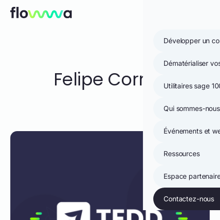
Aller au contenu
Ouvri
Prénom
Nom
Société
E-mail
*
*
*
*
Menu mobile
Développer un co
Dématérialiser v
Felipe Correa
Utilitaires sage 1
Qui sommes-nous
Événements et we
Ressources
Espace partenair
Contactez-nous