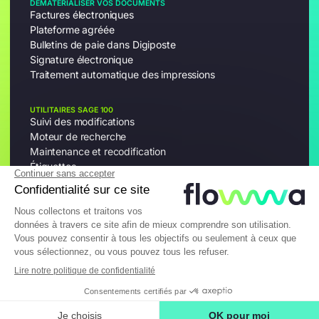
DÉMATÉRIALISER VOS DOCUMENTS
Factures électroniques
Plateforme agréée
Bulletins de paie dans Digiposte
Signature électronique
Traitement automatique des impressions
UTILITAIRES SAGE 100
Suivi des modifications
Moteur de recherche
Maintenance et recodification
Étiquettes
© 2026 Flowwa - Tous droits réservés.
Mentions légales
Politique de confidentialité
Charte du traitement des données Clients et Prospects
Site réalisé par l'agence WordPress Konfiture
Haut de page