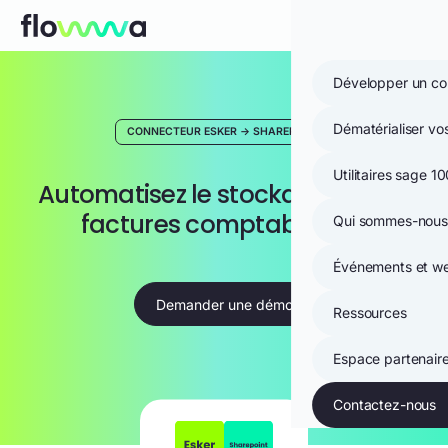
Aller au contenu
Ouvri
Prénom
Nom
Téléphone
E-mail
Raison sociale
Message
*
*
*
*
*
Menu mobile
Développer un co
Dématérialiser v
CONNECTEUR ESKER -> SHAREPOINT
Utilitaires sage 1
Automatisez le stockage de vos
factures comptabilisées
Qui sommes-nous
Événements et we
Demander une démo
Ressources
Espace partenair
Contactez-nous