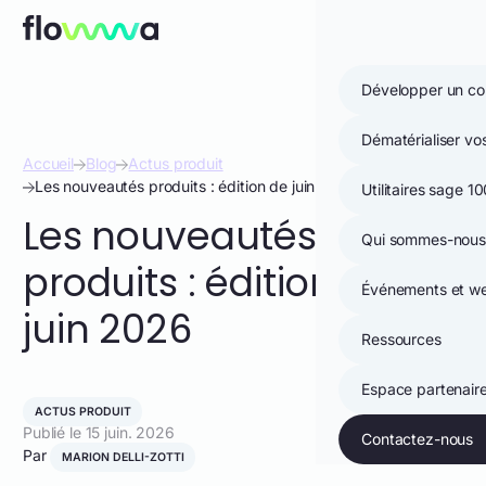
Aller au contenu
Ouvri
Menu mobile
Développer un co
Dématérialiser v
Accueil
Blog
Actus produit
Les nouveautés produits : édition de juin 2026
Utilitaires sage 1
Les nouveautés
Qui sommes-nous
produits : édition de
Événements et we
juin 2026
Ressources
Espace partenair
ACTUS PRODUIT
Publié le
15 juin. 2026
Contactez-nous
Par
MARION DELLI-ZOTTI