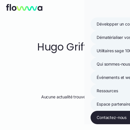
Aller au contenu
Ouvri
Prénom
Nom
Société
E-mail
*
*
*
*
Menu mobile
Développer un co
Dématérialiser v
Hugo Griffe
Utilitaires sage 1
Qui sommes-nous
Événements et we
Ressources
Aucune actualité trouvée.
Espace partenair
Contactez-nous